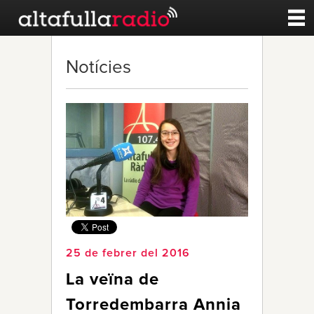
Contacte
Notícies
A la carta
Esports
Noticies
Qui Som
25 de febrer del 2016
La veïna de
Torredembarra Annia