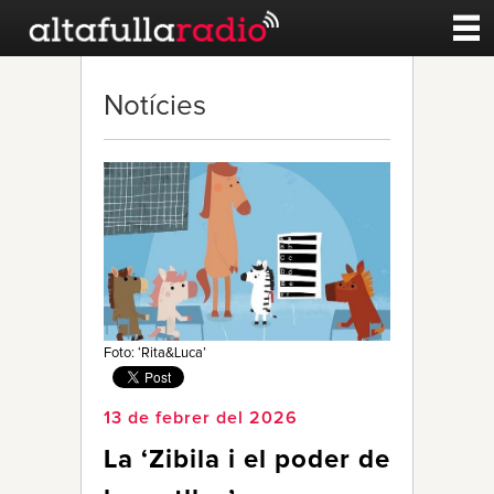
Contacte
Notícies
A la carta
Esports
Noticies
Qui Som
Foto: ‘Rita&Luca’
13 de febrer del 2026
La ‘Zibila i el poder de