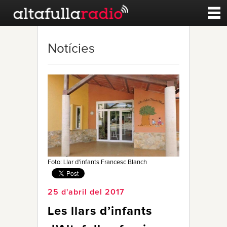
Contacte
Notícies
A la carta
Esports
Noticies
Qui Som
Foto: Llar d'infants Francesc Blanch
25 d'abril del 2017
Les llars d’infants