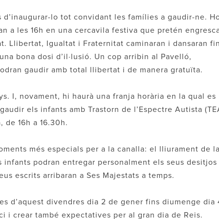
’inaugurar-lo tot convidant les famílies a gaudir-ne. H
ran a les 16h en una cercavila festiva que pretén engresc
. Llibertat, Igualtat i Fraternitat caminaran i dansaran fi
a bona dosi d’il·lusió. Un cop arribin al Pavelló,
odran gaudir amb total llibertat i de manera gratuïta.
ys. I, novament, hi haurà una franja horària en la qual es
 gaudir els infants amb Trastorn de l’Espectre Autista (TE
a, de 16h a 16.30h.
ents més especials per a la canalla: el lliurament de l
els infants podran entregar personalment els seus desitjos
eus escrits arribaran a Ses Majestats a temps.
des d’aquest divendres dia 2 de gener fins diumenge dia 
i i crear també expectatives per al gran dia de Reis.