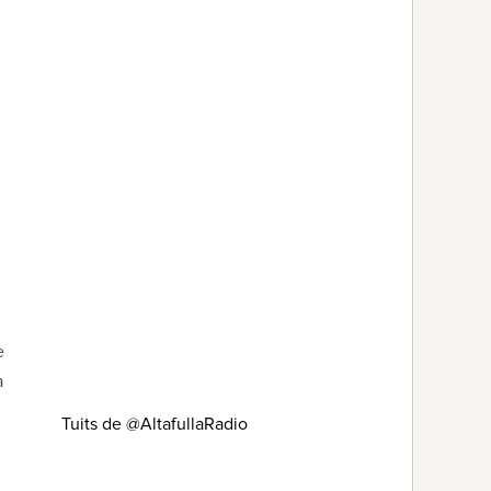
e
a
Tuits de @AltafullaRadio