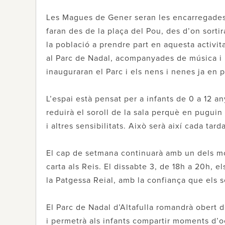
Les Magues de Gener seran les encarregades d
faran des de la plaça del Pou, des d’on sorti
la població a prendre part en aquesta activitat
al Parc de Nadal, acompanyades de música i un
inauguraran el Parc i els nens i nenes ja en p
L’espai està pensat per a infants de 0 a 12 an
reduirà el soroll de la sala perquè en puguin
i altres sensibilitats. Això serà així cada tard
El cap de setmana continuarà amb un dels mom
carta als Reis. El dissabte 3, de 18h a 20h, 
la Patgessa Reial, amb la confiança que els s
El Parc de Nadal d’Altafulla romandrà obert 
i permetrà als infants compartir moments d’oc