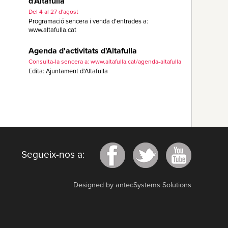
d'Altafulla
Del 4 al 27 d'agost
Programació sencera i venda d'entrades a:
www.altafulla.cat
Agenda d'activitats d'Altafulla
Consulta-la sencera a: www.altafulla.cat/agenda-altafulla
Edita: Ajuntament d'Altafulla
Segueix-nos a:
Designed by antecSystems Solutions