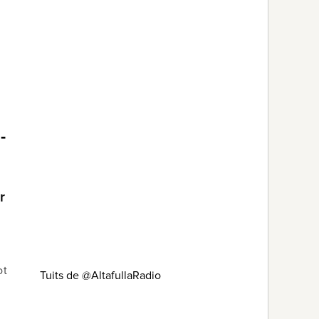
-
r
a
ot
Tuits de @AltafullaRadio