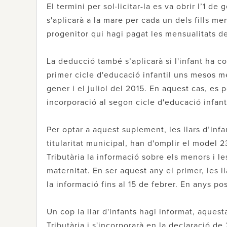
El termini per sol·licitar-la es va obrir l’1 de 
s'aplicarà a la mare per cada un dels fills 
progenitor qui hagi pagat les mensualitats de
La deducció també s’aplicarà si l'infant ha c
primer cicle d'educació infantil uns mesos mé
gener i el juliol del 2015. En aquest cas, es 
incorporació al segon cicle d'educació infanti
Per optar a aquest suplement, les llars d’infa
titularitat municipal, han d'omplir el model
Tributària la informació sobre els menors i 
maternitat. En ser aquest any el primer, les 
la informació fins al 15 de febrer. En anys p
Un cop la llar d'infants hagi informat, aques
Tributària i s'incorporarà en la declaració de