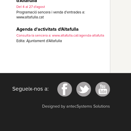
d'Altafulla
Del 4 al 27 d'agost
Programació sencera i venda d'entrades a:
www.altafulla.cat
Agenda d'activitats d'Altafulla
Consulta-la sencera a: www.altafulla.cat/agenda-altafulla
Edita: Ajuntament d'Altafulla
Segueix-nos a:
Designed by antecSystems Solutions