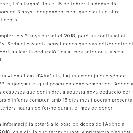
gener, i s’allargarà fins el 15 de febrer. La deducció
menors de 3 anys, independentment que sigui un altre
l centre.
omplert els 3 anys durant el 2018, però ha continuat al
s. Seria el cas dels nens i nenes que van néixer entre e
podrà aplicar la deducció fins al mes anterior a la seva
l.
nts –i en el cas d’Altafulla, l’Ajuntament ja que són de
 233 mitjançant el qual posen en coneixement de l'Agènci
les despeses que donin dret a aquesta nova deducció per
llars d'infants compten amb 15 dies més i podran presenta
osteriors hauran de fer-ho durant el mes de gener.
ta informació ja estarà a la base de dades de l'Agència
 2018, és a dir, la que farem durant la primavera d'aquest