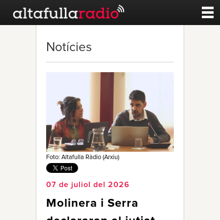
Contacte
Notícies
A la carta
Esports
Noticies
Qui Som
Foto: Altafulla Ràdio (Arxiu)
07 de juliol del 2026
Molinera i Serra