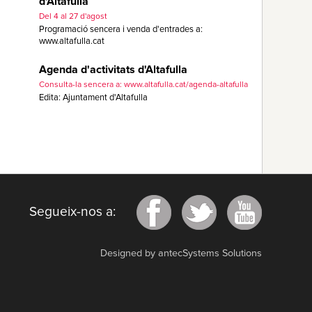
d'Altafulla
Del 4 al 27 d'agost
Programació sencera i venda d'entrades a:
www.altafulla.cat
Agenda d'activitats d'Altafulla
Consulta-la sencera a: www.altafulla.cat/agenda-altafulla
Edita: Ajuntament d'Altafulla
Segueix-nos a:
Designed by antecSystems Solutions