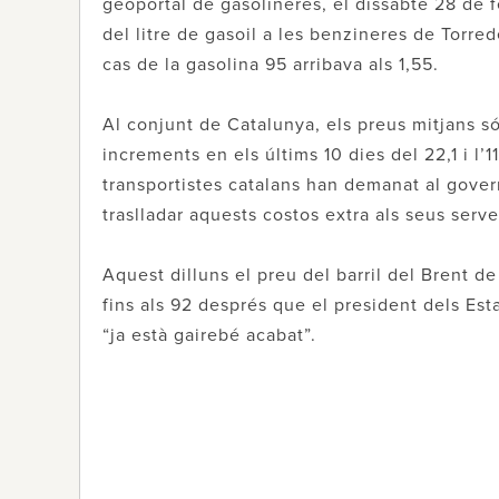
geoportal de gasolineres, el dissabte 28 de fe
del litre de gasoil a les benzineres de Torr
cas de la gasolina 95 arribava als 1,55.
Al conjunt de Catalunya, els preus mitjans só
increments en els últims 10 dies del 22,1 i l
transportistes catalans han demanat al gove
traslladar aquests costos extra als seus serve
Aquest dilluns el preu del barril del Brent de
fins als 92 després que el president dels Est
“ja està gairebé acabat”.