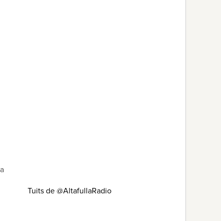
ha
Tuits de @AltafullaRadio