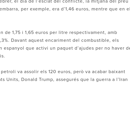
brer, el dia de l’esclat del conflicte, la mitjana del preu
edembarra, per exemple, era d’1,46 euros, mentre que en e
n de 1,75 i 1,65 euros per litre respectivament, amb
’11,3%. Davant aquest encariment del combustible, els
rn espanyol que activi un paquet d’ajudes per no haver d
is.
 petroli va assolir els 120 euros, però va acabar baixant
ats Units, Donald Trump, assegurés que la guerra a l’Iran