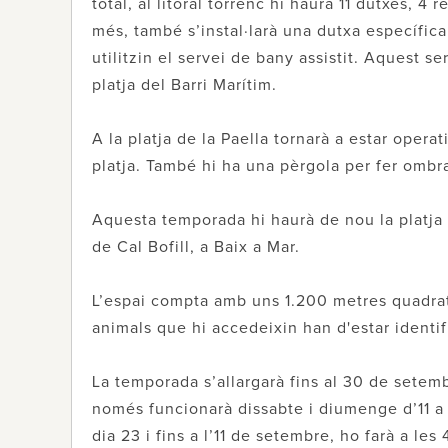
total, al litoral torrenc hi haurà 11 dutxes, 4
més, també s’instal·larà una dutxa específic
utilitzin el servei de bany assistit. Aquest se
platja del Barri Marítim.
A la platja de la Paella tornarà a estar opera
platja. També hi ha una pèrgola per fer ombra
Aquesta temporada hi haurà de nou la platja 
de Cal Bofill, a Baix a Mar.
L’espai compta amb uns 1.200 metres quadrats
animals que hi accedeixin han d'estar identif
La temporada s’allargarà fins al 30 de setem
només funcionarà dissabte i diumenge d’11 a 19
dia 23 i fins a l’11 de setembre, ho farà a les