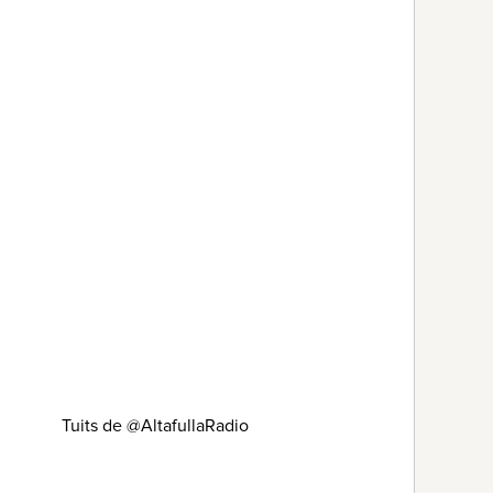
Tuits de @AltafullaRadio
n