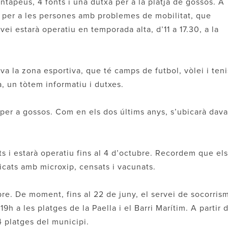
 rentapeus, 4 fonts i una dutxa per a la platja de gossos. A
a per a les persones amb problemes de mobilitat, que
rvei estarà operatiu en temporada alta, d’11 a 17.30, a la
tiva la zona esportiva, que té camps de futbol, vòlei i teni
, un tòtem informatiu i dutxes.
per a gossos. Com en els dos últims anys, s’ubicarà dava
 i estarà operatiu fins al 4 d’octubre. Recordem que els
icats amb microxip, censats i vacunats.
bre. De moment, fins al 22 de juny, el servei de socorris
h a les platges de la Paella i el Barri Marítim. A partir 
 4 platges del municipi.