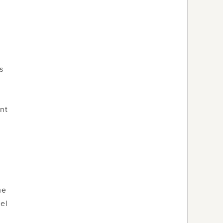
s
nt
me
del