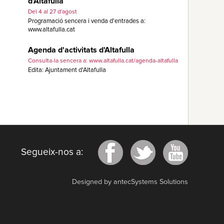
d'Altafulla
Del 4 al 27 d'agost
Programació sencera i venda d'entrades a:
www.altafulla.cat
Agenda d'activitats d'Altafulla
Consulta-la sencera a: www.altafulla.cat/agenda-altafulla
Edita: Ajuntament d'Altafulla
Segueix-nos a:
Designed by antecSystems Solutions