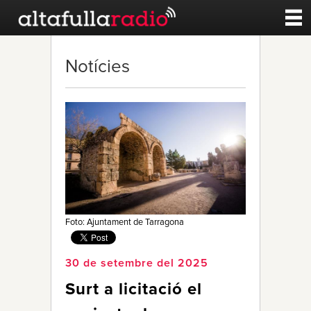
Contacte
Notícies
A la carta
Esports
Noticies
Qui Som
Foto: Ajuntament de Tarragona
30 de setembre del 2025
Surt a licitació el