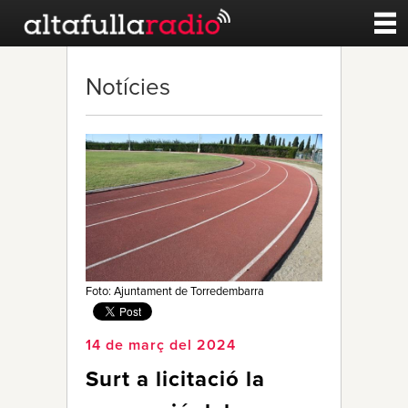
Contacte
Notícies
A la carta
Esports
Noticies
Qui Som
Foto: Ajuntament de Torredembarra
14 de març del 2024
Surt a licitació la