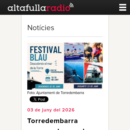
Contacte
Notícies
A la carta
Esports
Noticies
Qui Som
Foto: Ajuntament de Torredembarra
03 de juny del 2026
Torredembarra