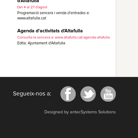
d'Altafulla
Del 4 al 27 d'agost
Programació sencera i venda d'entrades a:
www.altafulla.cat
Agenda d'activitats d'Altafulla
Consulta-la sencera a: www.altafulla.cat/agenda-altafulla
Edita: Ajuntament d'Altafulla
Segueix-nos a:
Designed by antecSystems Solutions