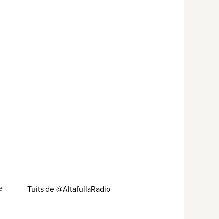
e
Tuits de @AltafullaRadio