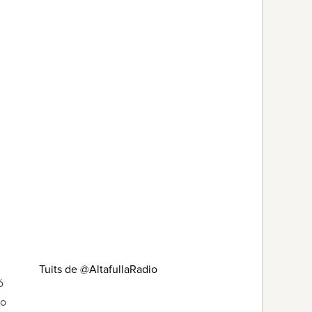
Tuits de @AltafullaRadio
ó
no