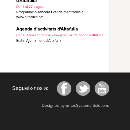
d'Altafulla
Del 4 al 27 d'agost
Programació sencera i venda d'entrades a:
www.altafulla.cat
Agenda d'activitats d'Altafulla
Consulta-la sencera a: www.altafulla.cat/agenda-altafulla
Edita: Ajuntament d'Altafulla
Segueix-nos a:
Designed by antecSystems Solutions