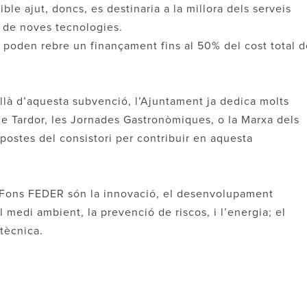
le ajut, doncs, es destinaria a la millora dels serveis
ia de noves tecnologies.
 poden rebre un finançament fins al 50% del cost total d
llà d’aquesta subvenció, l’Ajuntament ja dedica molts
de Tardor, les Jornades Gastronòmiques, o la Marxa dels
postes del consistori per contribuir en aquesta
el Fons FEDER són la innovació, el desenvolupament
 medi ambient, la prevenció de riscos, i l’energia; el
 tècnica.