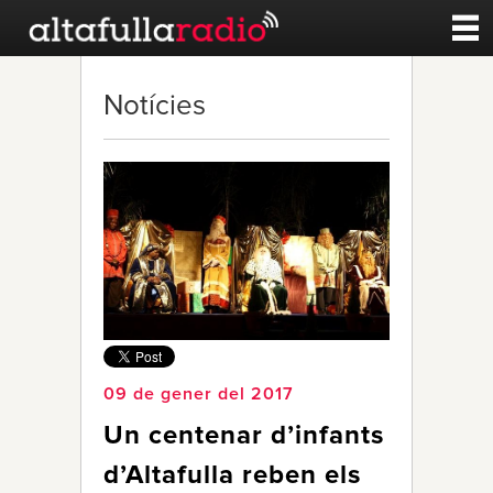
Contacte
Notícies
A la carta
Esports
Noticies
Qui Som
09 de gener del 2017
Un centenar d’infants
d’Altafulla reben els