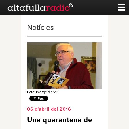
Contacte
Notícies
A la carta
Esports
Noticies
Qui Som
Foto: Imatge d'arxiu
06 d'abril del 2016
Una quarantena de