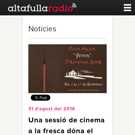
Contacte
Notícies
A la carta
Esports
Noticies
Qui Som
31 d'agost del 2016
Una sessió de cinema
a la fresca dóna el