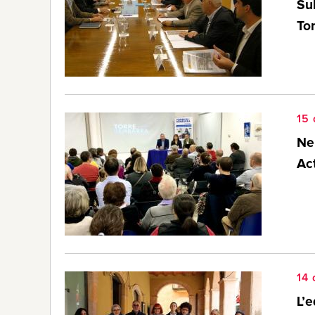
Sub
To
15
Ne
Act
14
L’e