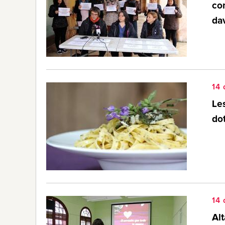
con
dav
14
Le
do
14
Al