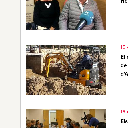
Neg
15
El 
de 
d’A
15
Els