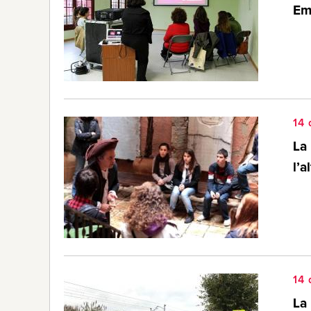
Em
14
La
l’a
14
La 