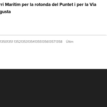
ri Marítim per la rotonda del Puntet i per la Via
gusta
1350
1351
1352
1353
1354
1355
1356
1357
1358
Últim