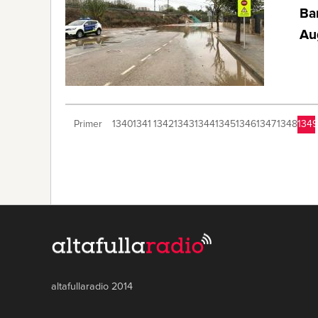
Bar
Au
Primer
1340
1341
1342
1343
1344
1345
1346
1347
1348
1349
altafullaradio 2014