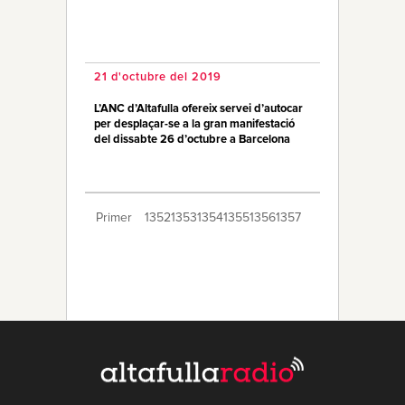
21 d'octubre del 2019
L’ANC d’Altafulla ofereix servei d’autocar
per desplaçar-se a la gran manifestació
del dissabte 26 d’octubre a Barcelona
Primer
1352
1353
1354
1355
1356
1357
1358
1359
1360
1361
1362
1363
1364
1365
1366
1367
1368
1369
1370
Últim