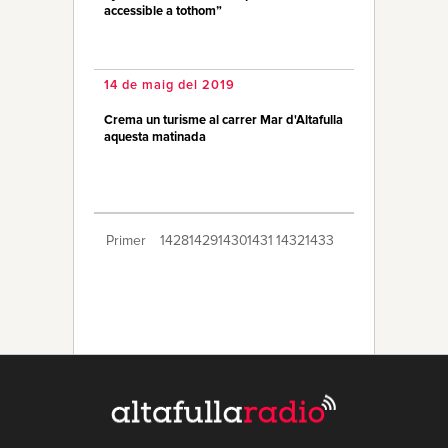
accessible a tothom”
14 de maig del 2019
Crema un turisme al carrer Mar d'Altafulla
aquesta matinada
Primer
1428
1429
1430
1431
1432
1433
1434
1435
1436
1437
1438
1439
1440
1441
1442
1443
1444
1445
1446
Últim