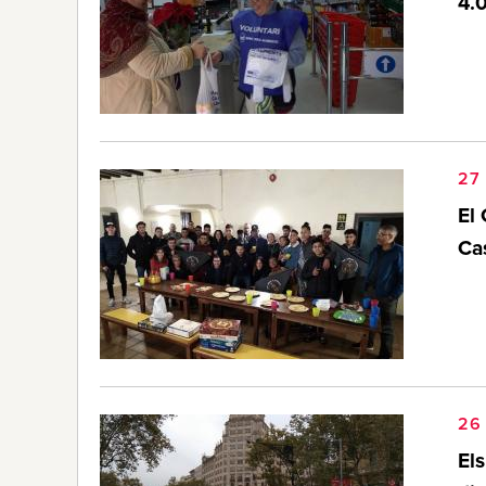
4.0
27
El 
Cas
26
El