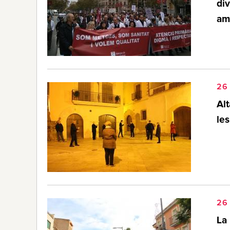
di
am
26
Alt
le
26
La 