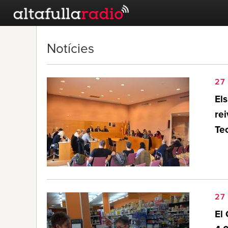
Notícies
27
Els
rei
Te
27
El