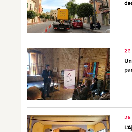
de
26
Una
par
26
L’A