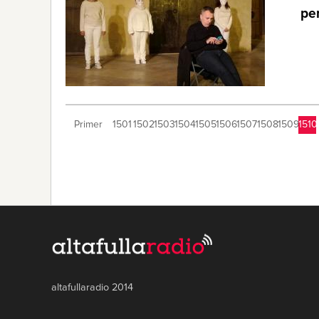
per
Primer
1501
1502
1503
1504
1505
1506
1507
1508
1509
1510
altafullaradio 2014