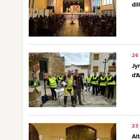
dil
26
Jy
d'A
23
Al