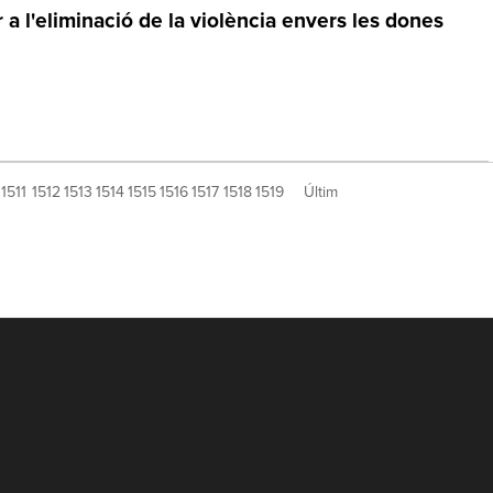
 a l'eliminació de la violència envers les dones
1511
1512
1513
1514
1515
1516
1517
1518
1519
Últim