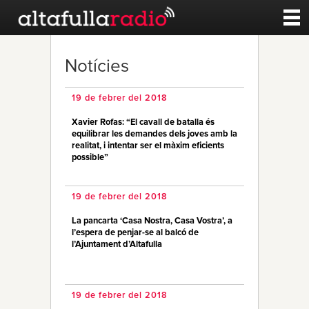
Contacte
Notícies
A la carta
19 de febrer del 2018
Xavier Rofas: “El cavall de batalla és
Esports
equilibrar les demandes dels joves amb la
realitat, i intentar ser el màxim eficients
possible”
Noticies
19 de febrer del 2018
Qui Som
La pancarta ‘Casa Nostra, Casa Vostra’, a
l’espera de penjar-se al balcó de
l’Ajuntament d’Altafulla
19 de febrer del 2018