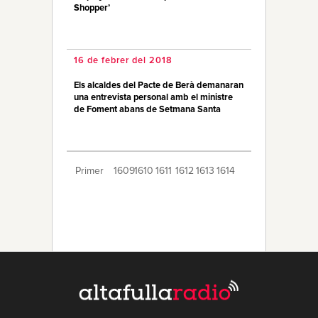
Shopper’
16 de febrer del 2018
Els alcaldes del Pacte de Berà demanaran
una entrevista personal amb el ministre
de Foment abans de Setmana Santa
Primer
1609
1610
1611
1612
1613
1614
1615
1616
1617
1618
1619
1620
1621
1622
1623
1624
1625
1626
1627
Últim