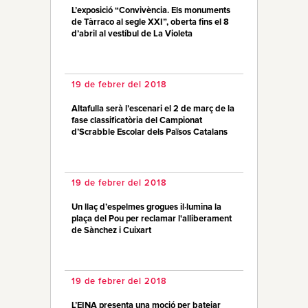
L’exposició “Convivència. Els monuments
de Tàrraco al segle XXI”, oberta fins el 8
d’abril al vestíbul de La Violeta
19 de febrer del 2018
Altafulla serà l’escenari el 2 de març de la
fase classificatòria del Campionat
d’Scrabble Escolar dels Països Catalans
19 de febrer del 2018
Un llaç d’espelmes grogues il·lumina la
plaça del Pou per reclamar l'alliberament
de Sànchez i Cuixart
19 de febrer del 2018
L’EINA presenta una moció per batejar