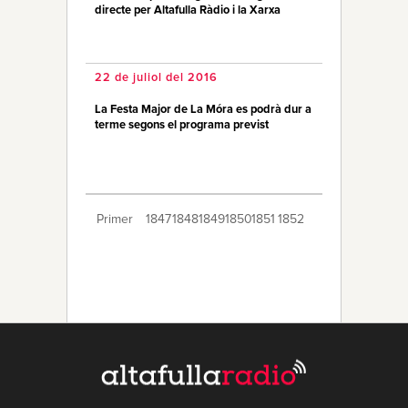
directe per Altafulla Ràdio i la Xarxa
22 de juliol del 2016
La Festa Major de La Móra es podrà dur a
terme segons el programa previst
Primer
1847
1848
1849
1850
1851
1852
1853
1854
1855
1856
1857
1858
1859
1860
1861
1862
1863
1864
1865
Últim