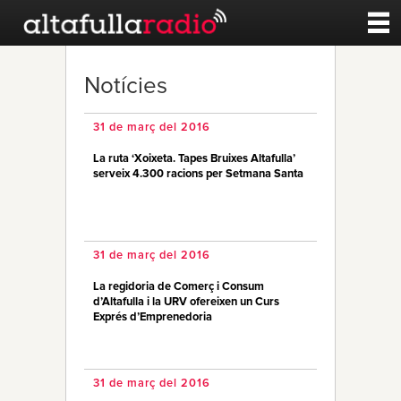
Contacte
Notícies
A la carta
31 de març del 2016
La ruta ‘Xoixeta. Tapes Bruixes Altafulla’
Esports
serveix 4.300 racions per Setmana Santa
Noticies
31 de març del 2016
Qui Som
La regidoria de Comerç i Consum
d’Altafulla i la URV ofereixen un Curs
Exprés d’Emprenedoria
31 de març del 2016