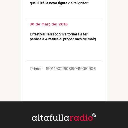
que lluirà la nova figura del ‘Signífer’
30 de març del 2016
El festival Tarraco Viva tornarà a fer
parada a Altafulla el proper mes de maig
Primer
1901
1902
1903
1904
1905
1906
1907
1908
1909
1910
1911
1912
1913
1914
1915
1916
1917
1918
1919
Últim