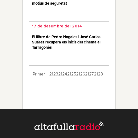
motius de seguretat
17 de desembre del 2014
El llibre de Pedro Nogales i José Carlos
Suárez recupera els inicis del cinema al
Tarragonès
Primer
2123
2124
2125
2126
2127
2128
2129
2130
2131
2132
2133
2134
2135
2136
2137
2138
2139
2140
2141
Últim