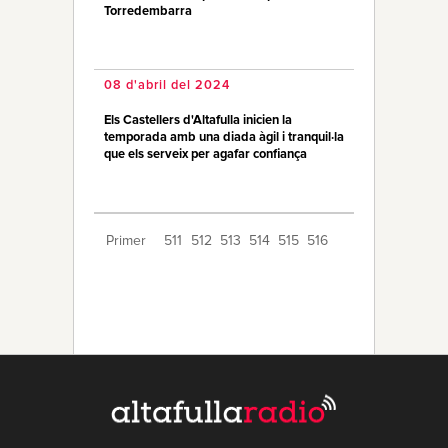
Torredembarra
08 d'abril del 2024
Els Castellers d'Altafulla inicien la
temporada amb una diada àgil i tranquil·la
que els serveix per agafar confiança
Primer
511
512
513
514
515
516
517
518
519
520
521
522
523
524
525
526
527
528
529
Últim