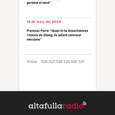
perdent el nord”
14 de març del 2024
Francesc Farré: “Quan hi ha desavinences
i manca de diàleg, és adient convocar
eleccions”
Primer
526
527
528
529
530
531
532
533
534
535
536
537
538
539
540
541
542
543
544
Últim