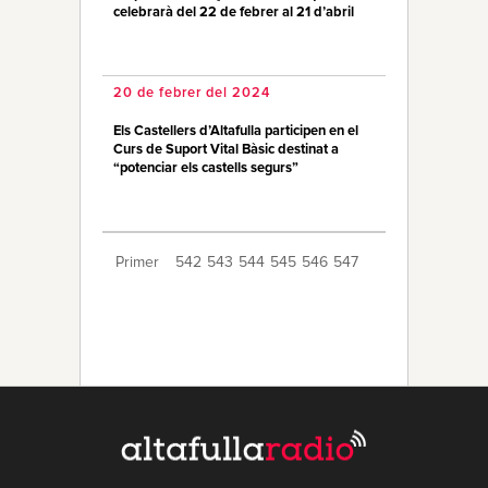
celebrarà del 22 de febrer al 21 d’abril
20 de febrer del 2024
Els Castellers d’Altafulla participen en el
Curs de Suport Vital Bàsic destinat a
“potenciar els castells segurs”
Primer
542
543
544
545
546
547
548
549
550
551
552
553
554
555
556
557
558
559
560
Últim