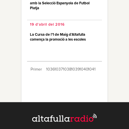
amb la Selecció Espanyola de Futbol
Platja
19 d'abril del 2016
La Cursa de l’1 de Maig d’Altafulla
comença la promoció a les escoles
Primer
1036
1037
1038
1039
1040
1041
1042
1043
1044
1045
1046
1047
1048
1049
1050
1051
1052
1053
1054
Últim