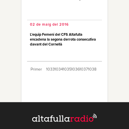
02 de maig del 2016
L’equip Femení del CFS Altafulla
encadena la segona derrota consecutiva
davant del Cornellà
Primer
1033
1034
1035
1036
1037
1038
1039
1040
1041
1042
1043
1044
1045
1046
1047
1048
1049
1050
1051
Últim