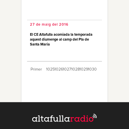
27 de maig del 2016
El CE Altafulla acomiada la temporada
aquest diumenge al camp del Pla de
Santa Maria
Primer
1025
1026
1027
1028
1029
1030
1031
1032
1033
1034
1035
1036
1037
1038
1039
1040
1041
1042
1043
Últim