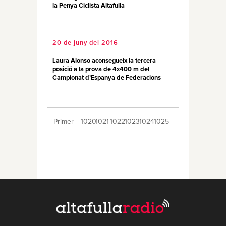
la Penya Ciclista Altafulla
20 de juny del 2016
Laura Alonso aconsegueix la tercera
posició a la prova de 4x400 m del
Campionat d’Espanya de Federacions
Primer
1020
1021
1022
1023
1024
1025
1026
1027
1028
1029
1030
1031
1032
1033
1034
1035
1036
1037
1038
Últim