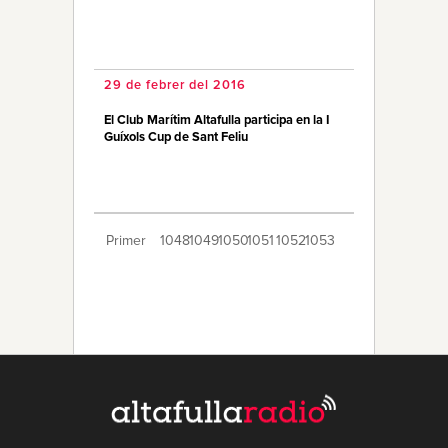
29 de febrer del 2016
El Club Marítim Altafulla participa en la I
Guíxols Cup de Sant Feliu
Primer
1048
1049
1050
1051
1052
1053
1054
1055
1056
1057
1058
1059
1060
1061
1062
1063
1064
1065
1066
Últim