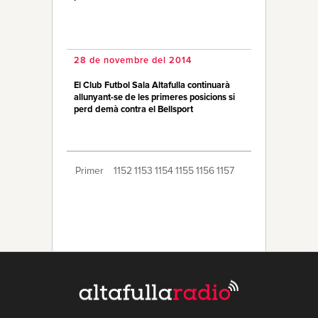
28 de novembre del 2014
El Club Futbol Sala Altafulla continuarà
allunyant-se de les primeres posicions si
perd demà contra el Bellsport
Primer
1152
1153
1154
1155
1156
1157
1158
1159
1160
1161
1162
1163
1164
1165
1166
1167
1168
1169
1170
Últim