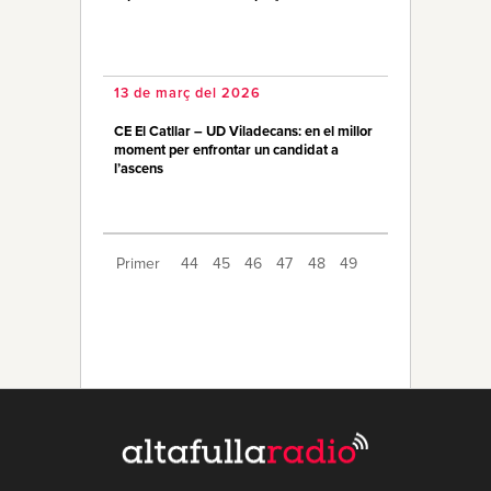
13 de març del 2026
CE El Catllar – UD Viladecans: en el millor
moment per enfrontar un candidat a
l’ascens
Primer
44
45
46
47
48
49
50
51
52
53
54
55
56
57
58
59
60
61
62
Últim