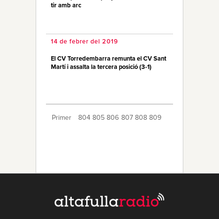
tir amb arc
14 de febrer del 2019
El CV Torredembarra remunta el CV Sant
Martí i assalta la tercera posició (3-1)
Primer
804
805
806
807
808
809
810
811
812
813
814
815
816
817
818
819
820
821
822
Últim