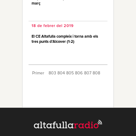
març
18 de febrer del 2019
El CE Altafulla compleix i torna amb els
tres punts d'Alcover (1-2)
Primer
803
804
805
806
807
808
809
810
811
812
813
814
815
816
817
818
819
820
821
Últim