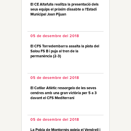
El CE Altafulla realitza la presentació dels
seus equips el pròxim dissabte a l’Estadi
Municipal Joan Pijuan
05 de desembre del 2018
El CFS Torredembarra assalta la pista del
Salou FS B i puja al tren de la
permanència (2-3)
05 de desembre del 2018
El Catllar Atlètic ressorgeix de les seves
cendres amb una gran victòria per 5 a 3
davant el CFS Mediterrani
05 de desembre del 2018
La Pobla de Montornès goleja el Vendrell i