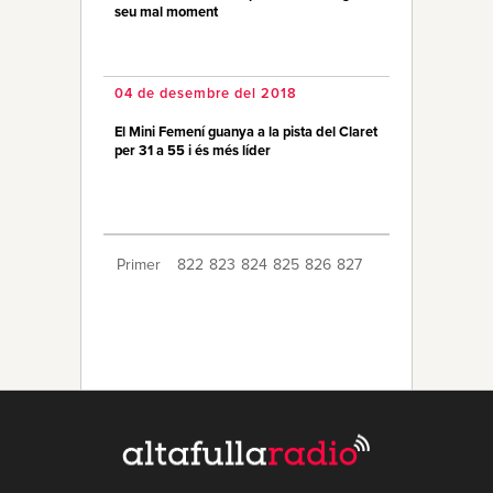
seu mal moment
04 de desembre del 2018
El Mini Femení guanya a la pista del Claret
per 31 a 55 i és més líder
Primer
822
823
824
825
826
827
828
829
830
831
832
833
834
835
836
837
838
839
840
Últim