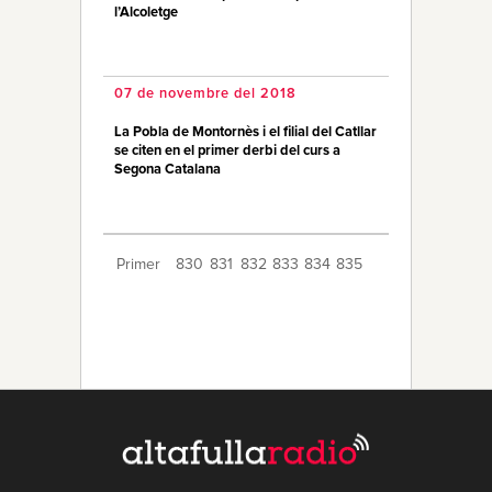
l’Alcoletge
07 de novembre del 2018
La Pobla de Montornès i el filial del Catllar
se citen en el primer derbi del curs a
Segona Catalana
Primer
830
831
832
833
834
835
836
837
838
839
840
841
842
843
844
845
846
847
848
Últim