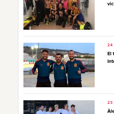
vic
24 
El 
In
23 
Àle