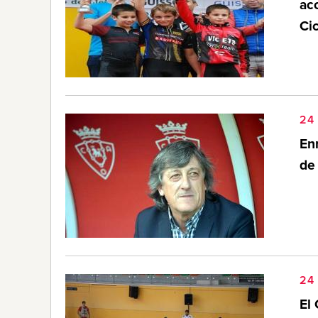
ac
Ci
24 
Enr
de
24 
El 