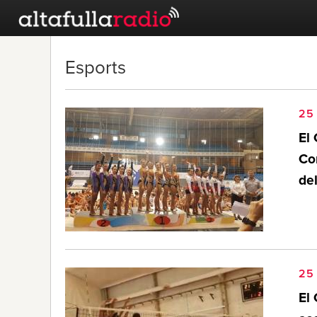
Esports
25 
El
Con
del
25 
El