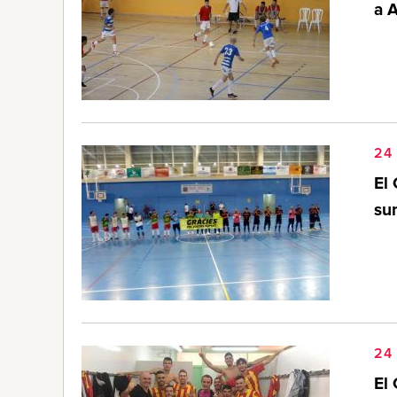
a 
24 
El 
su
24 
El