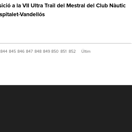
ició a la VII Ultra Trail del Mestral del Club Nàutic
spitalet-Vandellós
844
845
846
847
848
849
850
851
852
Últim