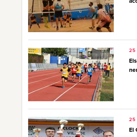
aco
25 
El
ne
25 
El