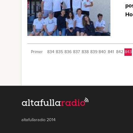
pos
Ho
Primer
834
835
836
837
838
839
840
841
842
843
altafullaradio 2014