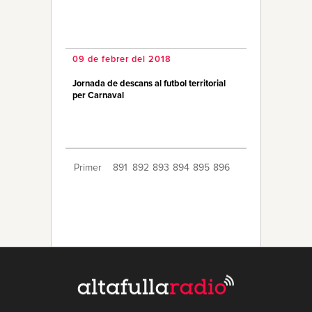
09 de febrer del 2018
Jornada de descans al futbol territorial
per Carnaval
Primer
891
892
893
894
895
896
897
898
899
900
901
902
903
904
905
906
907
908
909
Últim