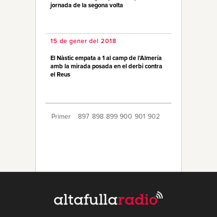
jornada de la segona volta
15 de gener del 2018
El Nàstic empata a 1 al camp de l’Almería
amb la mirada posada en el derbi contra
el Reus
Primer
897
898
899
900
901
902
903
904
905
906
907
908
909
910
911
912
913
914
915
Últim