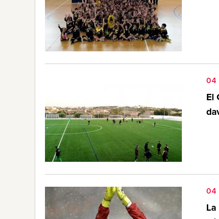
04
El 
da
04
La 