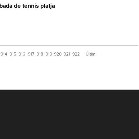
bada de tennis platja
914
915
916
917
918
919
920
921
922
Últim