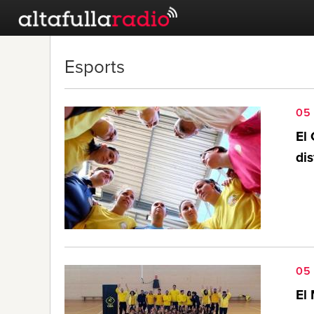
Esports
05
El 
dis
05
El 