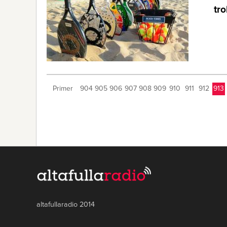
tro
Primer
904
905
906
907
908
909
910
911
912
913
altafullaradio 2014