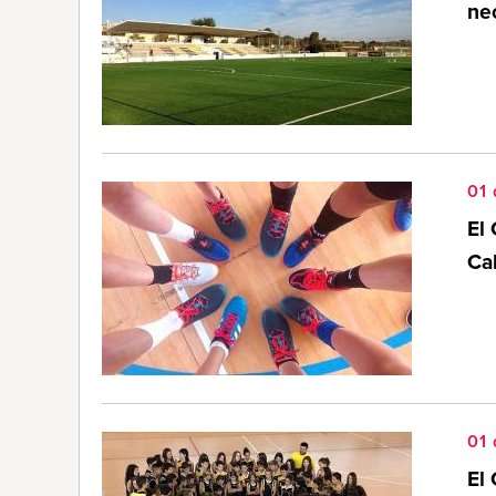
nec
01
El 
Ca
01
El 