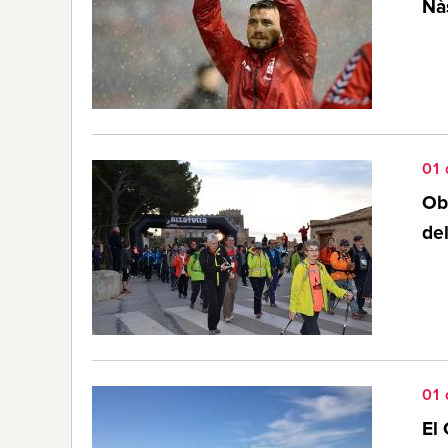
Nà
01
Obe
de
01
El 