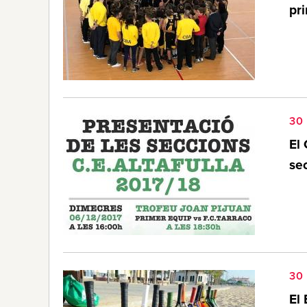
pr
30
El 
se
30
El