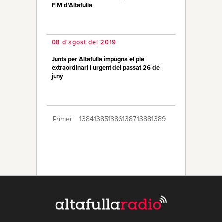
FIM d’Altafulla
08 d'agost del 2019
Junts per Altafulla impugna el ple
extraordinari i urgent del passat 26 de
juny
Primer
1384
1385
1386
1387
1388
1389
1390
1391
1392
1393
1394
1395
1396
1397
1398
1399
1400
1401
1402
Últim