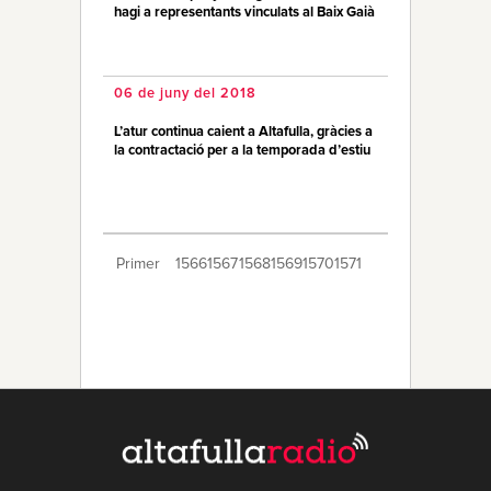
hagi a representants vinculats al Baix Gaià
06 de juny del 2018
L’atur continua caient a Altafulla, gràcies a
la contractació per a la temporada d’estiu
Primer
1566
1567
1568
1569
1570
1571
1572
1573
1574
1575
1576
1577
1578
1579
1580
1581
1582
1583
1584
Últim