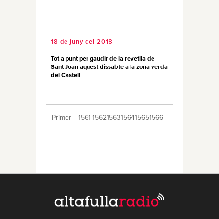
18 de juny del 2018
Tot a punt per gaudir de la revetlla de
Sant Joan aquest dissabte a la zona verda
del Castell
Primer
1561
1562
1563
1564
1565
1566
1567
1568
1569
1570
1571
1572
1573
1574
1575
1576
1577
1578
1579
Últim