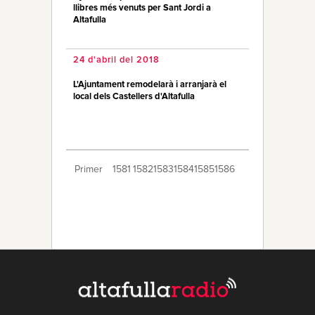
llibres més venuts per Sant Jordi a
Altafulla
24 d'abril del 2018
L'Ajuntament remodelarà i arranjarà el
local dels Castellers d'Altafulla
Primer
1581
1582
1583
1584
1585
1586
1587
1588
1589
1590
1591
1592
1593
1594
1595
1596
1597
1598
1599
Últim