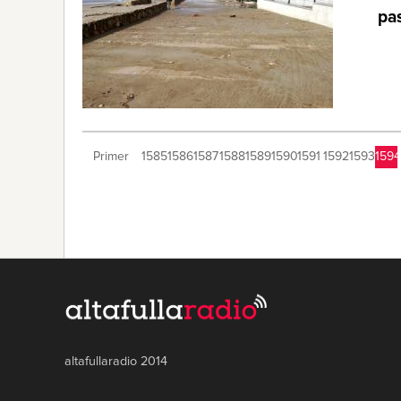
pas
Primer
1585
1586
1587
1588
1589
1590
1591
1592
1593
1594
altafullaradio 2014