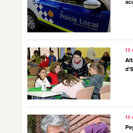
ac
13 
Alt
d’
13 
Pep