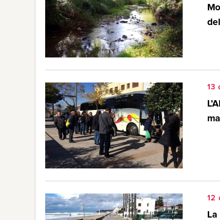
Mon
del
13 
L’A
ma
12 
La 