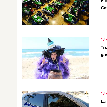
Fi
Ca
13 
Tre
gas
13 
La 