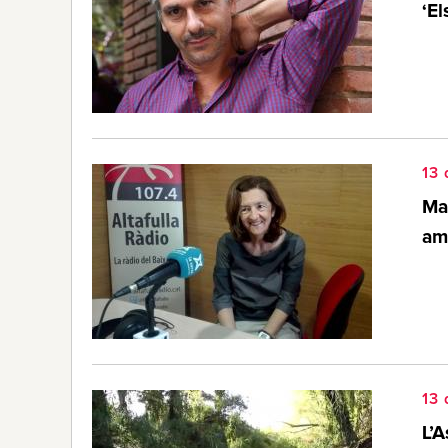
‘El
13 
Mar
am
13 
L’A