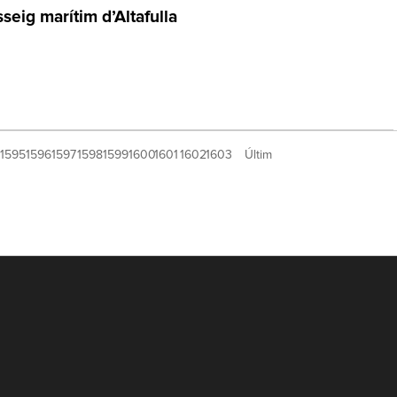
seig marítim d’Altafulla
1595
1596
1597
1598
1599
1600
1601
1602
1603
Últim