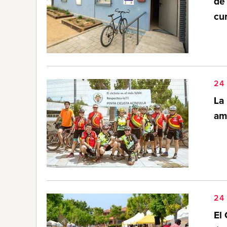
de 
cu
24 
La 
am
24 
El 