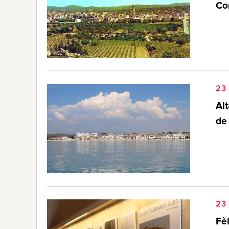
Co
23 
Alt
de
23 
Fèl