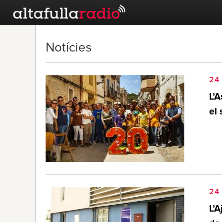
Notícies
24 
L’A
el 
24 
L’A