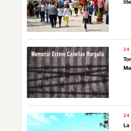
li
24 
To
Ma
24 
La 