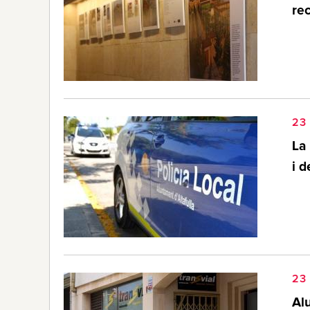
rec
23 
La 
i d
23 
Al