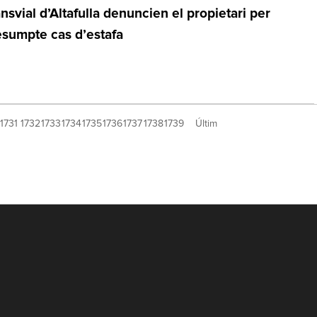
nsvial d’Altafulla denuncien el propietari per
esumpte cas d’estafa
1731
1732
1733
1734
1735
1736
1737
1738
1739
Últim