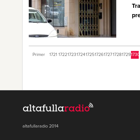
Tra
pr
Primer
1721
1722
1723
1724
1725
1726
1727
1728
1729
1730
altafullaradio 2014