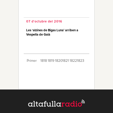
07 d'octubre del 2016
Les ‘alzines de Bigas Luna’ arriben a
Vespella de Gaià
Primer
1818
1819
1820
1821
1822
1823
1824
1825
1826
1827
1828
1829
1830
1831
1832
1833
1834
1835
1836
Últim