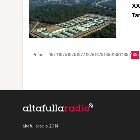
XXI
Ta
Primer
1874
1875
1876
1877
1878
1879
1880
1881
1882
1883
altafullaradio 2014