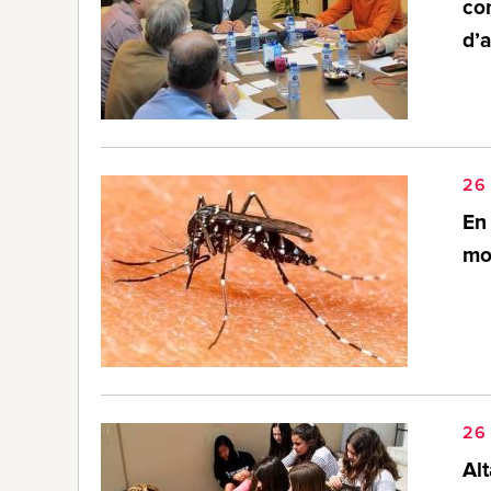
com
d’a
26
En
mos
26
Alt