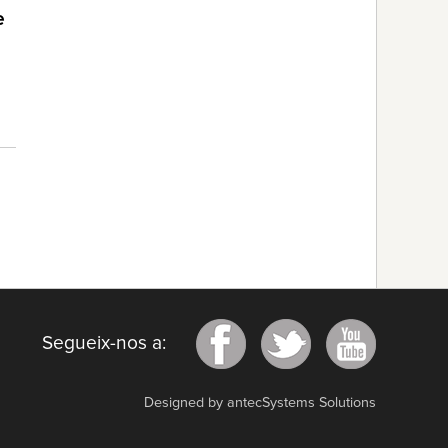
e
Segueix-nos a:
Designed by antecSystems Solutions