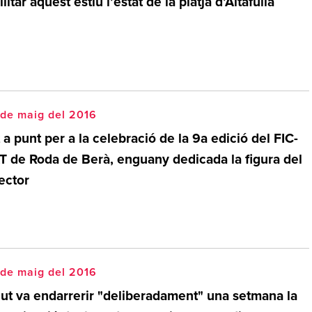
ilitar aquest estiu l’estat de la platja d’Altafulla
 de maig del 2016
 a punt per a la celebració de la 9a edició del FIC-
T de Roda de Berà, enguany dedicada la figura del
ector
 de maig del 2016
lut va endarrerir "deliberadament" una setmana la