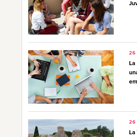
Ju
26
La 
un
em
26
La 