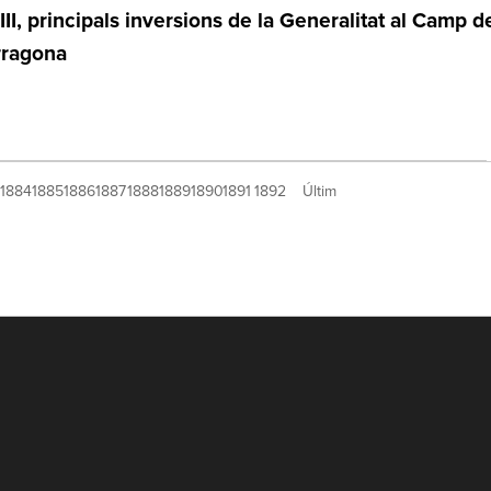
II, principals inversions de la Generalitat al Camp d
rragona
1884
1885
1886
1887
1888
1889
1890
1891
1892
Últim