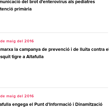
unicació del brot d'enterovirus als pediatres
tenció primària
 de maig del 2016
 marxa la campanya de prevenció i de lluita contra e
quit tigre a Altafulla
 de maig del 2016
afulla engega el Punt d’Informació i Dinamització