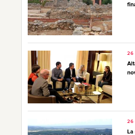
fin
26
Alt
no
26
La 